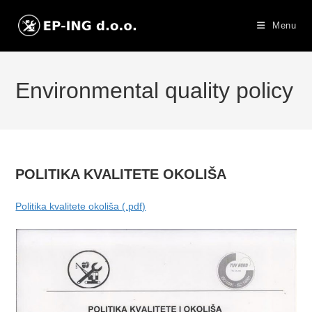
Skip
to
Menu
content
Environmental quality policy
POLITIKA KVALITETE OKOLIŠA
Politika kvalitete okoliša (.pdf)