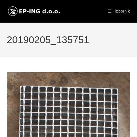
Preskoči
na
Izbornik
sadržaj
20190205_135751