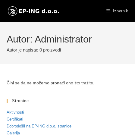
Preskoči
na
Izbornik
sadržaj
Autor:
Administrator
Autor je napisao 0 proizvodi
Čini se da ne možemo pronaći ono što tražite.
Stranice
Aktivnosti
Certifikati
Dobrodošli na EP-ING d.o.o. stranice
Galerija